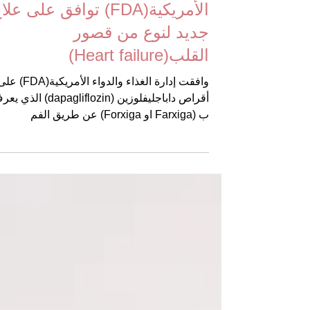
إدارة الغذاء والدواء
الأمريكية(FDA) توافق على عل
جديد لنوع من قصور
القلب(Heart failure)
وافقت إدارة الغذاء والدواء الأمريكية(FDA)
أقراص داباجليفلوزين (dapagliflozin) الذ
ب (Farxiga او Forxiga) عن طريق الفم
للبالغين...