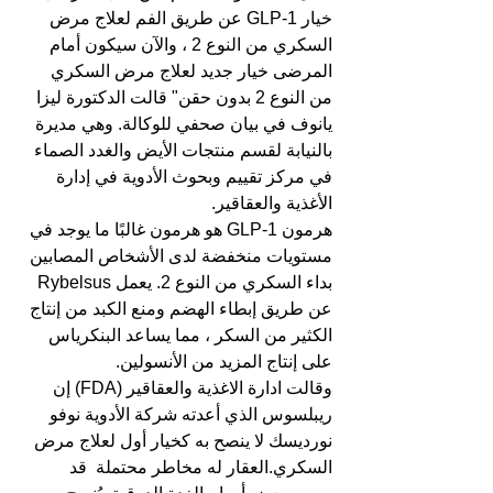
خيار GLP-1 عن طريق الفم لعلاج مرض 
السكري من النوع 2 ، والآن سيكون أمام 
المرضى خيار جديد لعلاج مرض السكري 
من النوع 2 بدون حقن" قالت الدكتورة ليزا 
يانوف في بيان صحفي للوكالة. وهي مديرة 
بالنيابة لقسم منتجات الأيض والغدد الصماء 
في مركز تقييم وبحوث الأدوية في إدارة 
الأغذية والعقاقير.
هرمون GLP-1 هو هرمون غالبًا ما يوجد في 
مستويات منخفضة لدى الأشخاص المصابين 
بداء السكري من النوع 2. يعمل Rybelsus 
عن طريق إبطاء الهضم ومنع الكبد من إنتاج 
الكثير من السكر ، مما يساعد البنكرياس 
على إنتاج المزيد من الأنسولين.
وقالت ادارة الاغذية والعقاقير (FDA) إن 
ريبلسوس الذي أعدته شركة الأدوية نوفو 
نورديسك لا ينصح به كخيار أول لعلاج مرض 
السكري.العقار له مخاطر محتملة  قد 