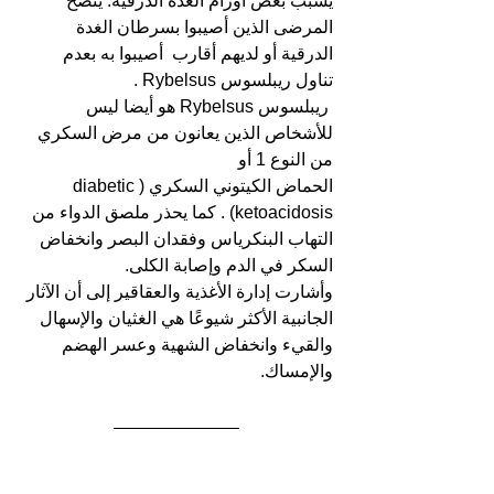
يسبب بعض أورام الغدة الدرقية. يُنصح 
المرضى الذين أصيبوا بسرطان الغدة 
الدرقية أو لديهم أقارب  أصيبوا به بعدم 
تناول ريبلسوس Rybelsus .
 ريبلسوس Rybelsus هو أيضا ليس 
للأشخاص الذين يعانون من مرض السكري 
من النوع 1 أو 
الحماض الكيتوني السكري (diabetic 
ketoacidosis) . كما يحذر ملصق الدواء من 
التهاب البنكرياس وفقدان البصر وانخفاض 
السكر في الدم وإصابة الكلى.
وأشارت إدارة الأغذية والعقاقير إلى أن الآثار 
الجانبية الأكثر شيوعًا هي الغثيان والإسهال 
والقيء وانخفاض الشهية وعسر الهضم 
والإمساك.
المصادر:
4
,
3
,
2
,
1
.