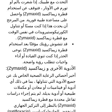
التحدث مع طبيبك. إذا شعرت بألم أو 
تورم في الأوتار ، فتوقف عن استخدام  
قطرة زيماكسيد (Zymaxid) واحصل 
على مساعدة طبية فورية. من المرجح 
أن يحدث هذا إذا كنت مسنًا أو تتناول 
الكورتيكوستيرويدات في نفس الوقت 
مع قطرة زيماكسيد (Zymaxid) . 
قد تتشوش رؤيتك مؤقتًا بعد استخدام 
قطرة زيماكسيد (Zymaxid) .توخى 
الحذر إذا كنت تنوي القيادة أو أداء 
واجبات تتطلب رؤية واضحة.
الأدوية الأخرى و زيماكسيد (Zymaxid):
أخبر أخصائي الرعاية الصحية الخاص بك عن 
جميع الأدوية التي تتناولها ، بما في ذلك أي 
أدوية أو فيتامينات أو معادن أو مكملات 
طبيعية أو أدوية بديلة. لم يتم إجراء دراسات 
تفاعل محددة مع قطرة زيماكسيد 
(Zymaxid) بالنظر إلى التركيز الجهازي 
المنخفض للجاتيفلوكساسين (gatifloxacin) 