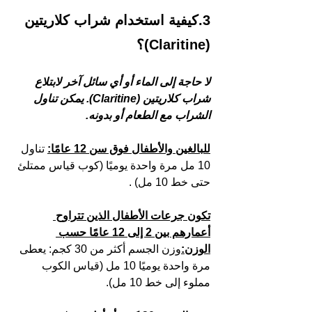
3.كيفية استخدام شراب كلاريتين 
(Claritine)؟
لا حاجة إلى الماء أو أي سائل آخر لابتلاع 
شراب كلاريتين (Claritine). يمكن تناول 
الشراب مع الطعام أو بدونه. 
للبالغين والأطفال فوق سن 12 عامًا:
 تناول 
10 مل مرة واحدة يوميًا (كوب قياس ممتلئ 
حتى خط 10 مل) .
تكون جرعات الأطفال الذين تتراوح 
أعمارهم بين 2 إلى 12 عامًا حسب 
الوزن:
وزن الجسم أكثر من 30 كجم: يعطى 
مرة واحدة يوميًا 10 مل (قياس الكوب 
مملوء إلى خط 10 مل).