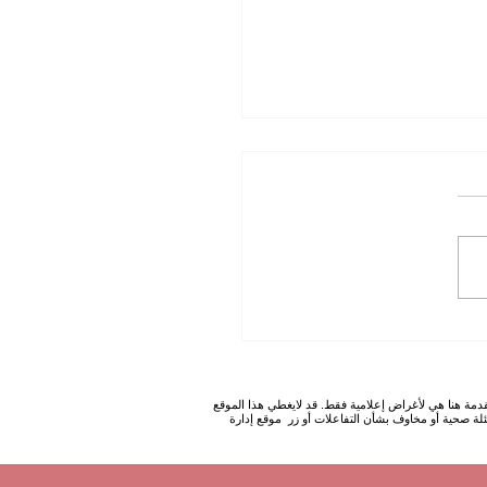
ماهو مرض السكري (Diabetes)
 ألاعراض ، طرق الوقاية
ج ؟
دمة هنا هي لأغراض إعلامية فقط. قد لايغطي هذا الموقع
ة والعقاقير الامريكية(FDA) . يرجى مراجعة الطبيب إذا كانت لديك أسئلة صحية أو مخاوف بشأن التفاعلات أو زر موقع إدارة