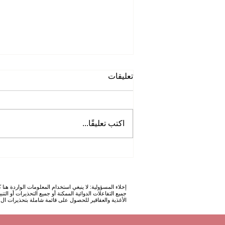
تعليقات
اكتب تعليقًا...
ماهي اسباب ظهور حب الشباب
(Acne vulgaris) وماهي الطرق
و ألادوية التي تستخدم للعلاج ؟
إخلاء المسؤولية: لا ينبغي استخدام المعلومات الواردة 
الأغذية والعقاقير للحصول على قائمة شاملة بتحذيرات ال (FDA). على الرغم من أننا نحاول تقديم معلومات دقيقة وحديثة ، لا نقدم أي ضمان بهذا الخص