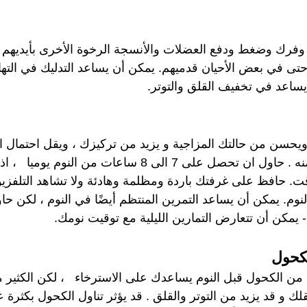
وفرك وضغط ودفع العضلات والأنسجة الرخوة الأخرى بأيديهم 
ى في بعض الأحيان قدميهم. يمكن أن يساعد التدليك في الته
يساعد في تخفيف القلق والتوتر.
يحسن من حالتك المزاجية و يزيد من تركيزك ، ويقل احتمال ان
إذا حصلت على كفاية منه . حاول ان تحصل على 7 الى 8 ساعات م
 حافظ على غرفتك باردة ومظلمة وهادئة ولا تشاهد التلفزيو
نوم. يمكن أن يساعد التمرين المنتظم أيضًا في النوم ، لكن حاو
 يمكن أن تتعارض التمارين الليلية مع توقيت نومك.
 من الكحول قبل النوم يساعدك على الاسترخاء   ، لكن الكثير 
ك و قد يزيد من التوتر والقلق . قد يؤثر تناول الكحول بكثرة