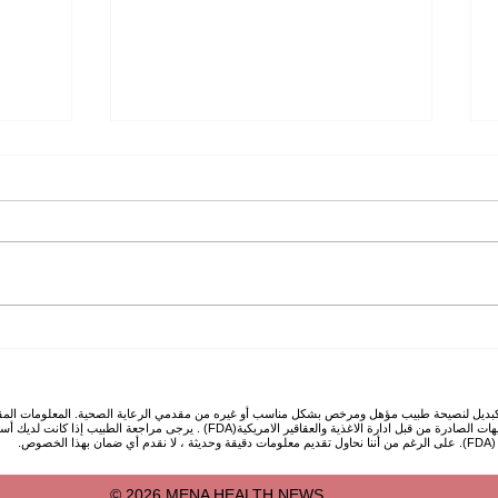
مشاكل الانتصاب ماهي الأعراض
، الاسباب وطرق العلاج؟
وماهي
والعلا
هنا كبديل لنصيحة طبيب مؤهل ومرخص بشكل مناسب أو غيره من مقدمي الرعاية الصحية. المعلومات المق
جميع التفاعلات الدوائية الممكنة أو جميع التحذيرات أو التنبيهات الصادرة من قبل ادارة الاغذي
وص.
© 2026 MENA HEALTH NEWS.