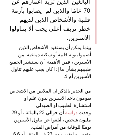
البالغين الذين تزيد أعمارهم عن 
70 عامًا والذين لم  يصابوا بأزمة 
قلبية والأشخاص الذين لديهم 
خطر نزيف أعلى يجب ألا يتناولوا 
الأسبرين.
بينما يمكن أن يستفيد  الأشخاص الذين 
أصيبوا بنوبة قلبية أو سكتة دماغية  من 
الأسبرين ، فمن الأهمية  أن يستشير الجميع 
طبيبهم بشأن ما إذا كان يجب عليهم تناول 
الأسبرين أم لا.
من الجدير بالذكر ان الملايين من الاشخاص 
يقومون باخذ الاسبرين بدون علم او 
استشارة الطبيب او الصيدلي .
وجدت 
دراسة 
أن حوالي 23 بالمائة ، أو 29 
مليون شخص ، أبلغوا عن تناول الأسبرين 
يوميًا للوقاية من أمراض القلب.
منهم ، ما يقرب من 23 في المئة ، أو 6.6 