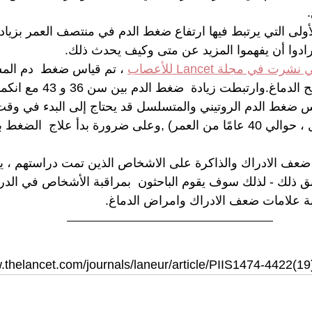
ولى التي يرتبط فيها ارتفاع ضغط الدم في منتصف العمر بزيادة
رادوا أن يفهموا المزيد عن متى وكيف يحدث ذلك.
 نشرت في مجلة Lancet للأعصاب
 ، تم قياس ضغط  دم المش
وارتبطت زيادة  ضغط الدم بين سن 36 و 43 مع انكماش المخ.
اس ضغط الدم الروتيني والمتسلسل قد يحتاج إلى البدء في وقت 
معتاد (على سبيل المثال ، حوالي 40 عامًا من العمر) ,وعلى ضرورة بدأ علاج 
 ضعف الادراك والذاكرة على الاشخاص الذين تمت دراستهم ، يق
ق ذلك - لذلك سوف يقوم الباحثون  بمراقبة الأشخاص في الدر
بة علامات ضعف الادراك وامراض الدماغ.
.thelancet.com/journals/laneur/article/PIIS1474-4422(19)