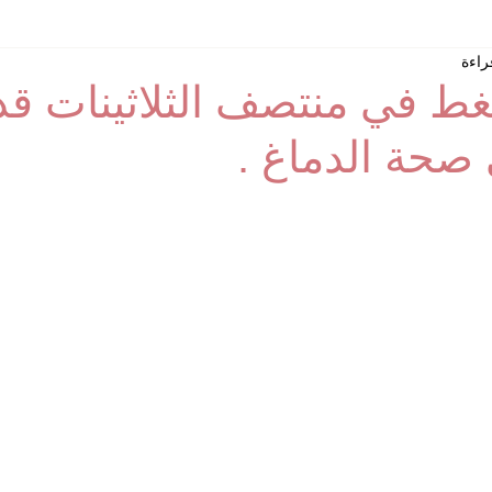
غط في منتصف الثلاثينات ق
صحة الدماغ .